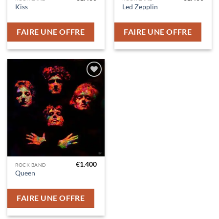
Kiss
Led Zepplin
FAIRE UNE OFFRE
FAIRE UNE OFFRE
Ajouter
à la liste
d’envies
€
1.400
ROCK BAND
Queen
FAIRE UNE OFFRE