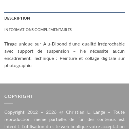
DESCRIPTION
INFORMATIONS COMPLÉMENTAIRES
Tirage unique sur Alu-Dibond d’une qualité irréprochable
avec support de suspension – Ne nécessite aucun
encadrement. Technique : Peinture et collage digitale sur
photographie.
COPYRIGHT
Copyright 2012 – 2026 @
Christian L. Lange
– Toute
reproduction, même partielle, de l’un des contenus est
interdit. L’utilisation du site web implique votre acceptation