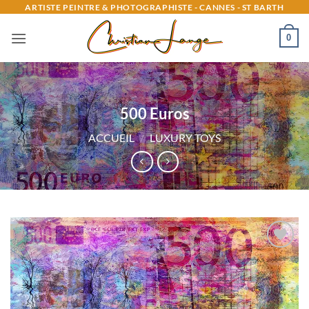
Passer
ARTISTE PEINTRE & PHOTOGRAPHISTE - CANNES - ST BARTH
au
0
contenu
500 Euros
ACCUEIL
/
LUXURY TOYS
Ajouter
à la
liste
d’envies