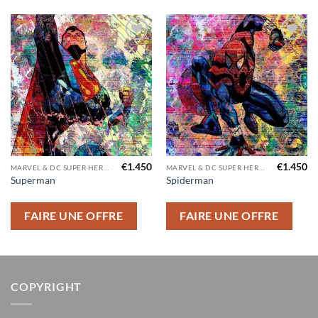
Ajouter
Ajouter
à la liste
à la liste
d’envies
d’envies
€
1.450
€
1.450
MARVEL & DC SUPER HEROS
MARVEL & DC SUPER HEROS
Superman
Spiderman
FAIRE UNE OFFRE
FAIRE UNE OFFRE
COPYRIGHT