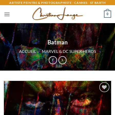
Passer
ARTISTE PEINTRE & PHOTOGRAPHISTE - CANNES - ST BARTH
au
0
contenu
Batman
ACCUEIL
/
MARVEL & DC SUPER HEROS
Ajouter
à la
liste
d’envies