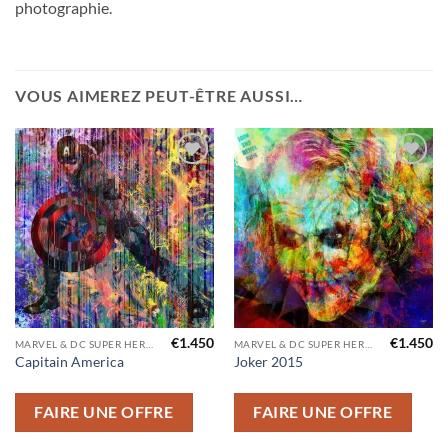
photographie.
VOUS AIMEREZ PEUT-ÊTRE AUSSI…
Ajouter
Ajouter
à la liste
à la liste
d’envies
d’envies
€
1.450
€
1.450
MARVEL & DC SUPER HEROS
MARVEL & DC SUPER HEROS
Capitain America
Joker 2015
FAIRE UNE OFFRE
FAIRE UNE OFFRE