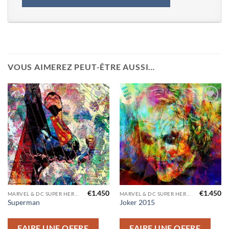
VOUS AIMEREZ PEUT-ÊTRE AUSSI…
Ajouter
Ajouter
à la liste
à la liste
d’envies
d’envies
€
1.450
€
1.450
MARVEL & DC SUPER HEROS
MARVEL & DC SUPER HEROS
Superman
Joker 2015
FAIRE UNE OFFRE
FAIRE UNE OFFRE