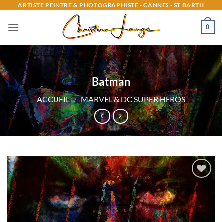
Passer
ARTISTE PEINTRE & PHOTOGRAPHISTE - CANNES - ST BARTH
au
0
contenu
Batman
ACCUEIL
/
MARVEL & DC SUPER HEROS
Ajouter
à la
liste
d’envies