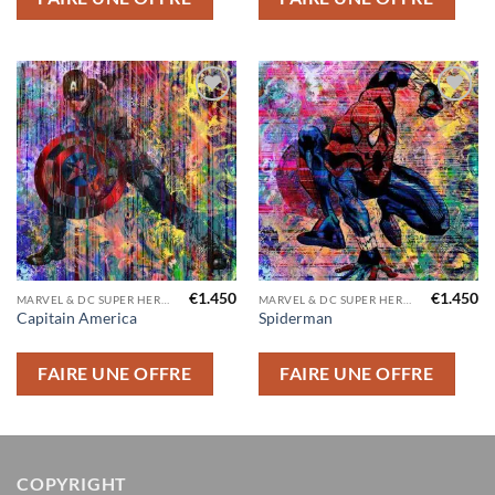
Ajouter
Ajouter
à la liste
à la liste
d’envies
d’envies
€
1.450
€
1.450
MARVEL & DC SUPER HEROS
MARVEL & DC SUPER HEROS
Capitain America
Spiderman
FAIRE UNE OFFRE
FAIRE UNE OFFRE
COPYRIGHT