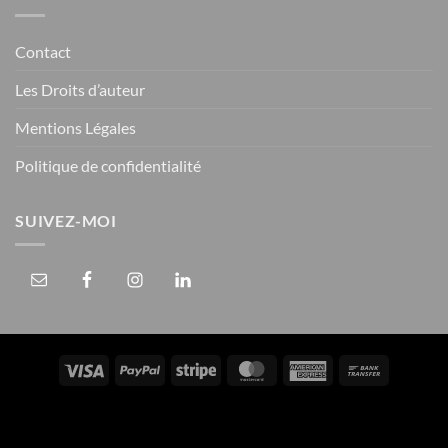
Contact
Les Droits d’auteur
Mentions Légales
Politique de confidentialité
SUIVEZ-MOI
Visa
PayPal
Stripe
MasterCard
American
Bank
Express
Transfer