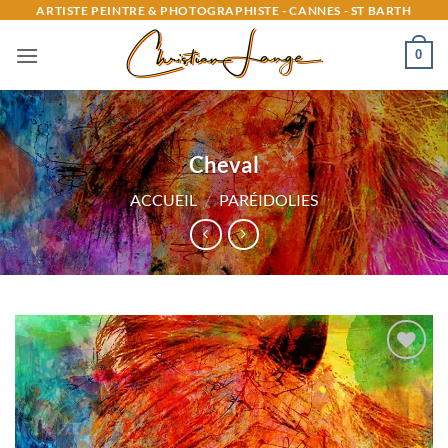
Passer
ARTISTE PEINTRE & PHOTOGRAPHISTE - CANNES - ST BARTH
au
0
contenu
Cheval
ACCUEIL
/
PARÉIDOLIES
Ajouter
à la
liste
d’envies