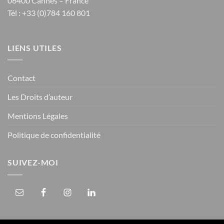
06400 Cannes – France
Tél : +33 (0)784 160 801
LIENS UTILES
Contact
Les Droits d’auteur
Mentions Légales
Politique de confidentialité
SUIVEZ-MOI