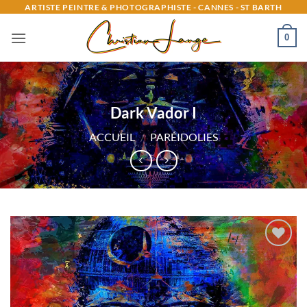
Passer
ARTISTE PEINTRE & PHOTOGRAPHISTE - CANNES - ST BARTH
au
0
contenu
Dark Vador I
ACCUEIL
/
PARÉIDOLIES
Ajouter
à la
liste
d’envies