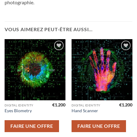
photographie.
VOUS AIMEREZ PEUT-ÊTRE AUSSI…
Ajouter
Ajouter
à la liste
à la liste
d’envies
d’envies
€
1.200
€
1.200
DIGITAL IDENTITY
DIGITAL IDENTITY
Eyes Biometry
Hand Scanner
FAIRE UNE OFFRE
FAIRE UNE OFFRE