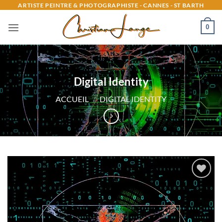
Passer
ARTISTE PEINTRE & PHOTOGRAPHISTE - CANNES - ST BARTH
au
0
contenu
Digital Identity
ACCUEIL
/
DIGITAL IDENTITY
Ajouter
à la
liste
d’envies