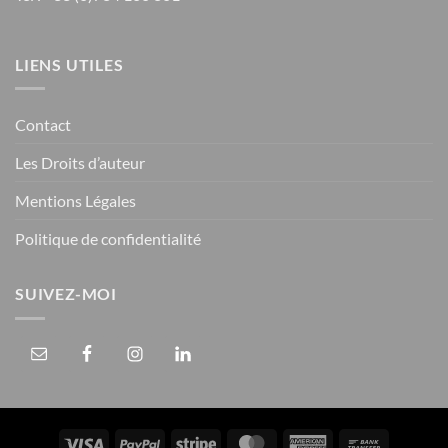
LIENS UTILES
Contact
Les Droits d’auteur
Mentions Légales
Politique de confidentialité
SUIVEZ-MOI
Visa
PayPal
Stripe
MasterCard
American
Bank