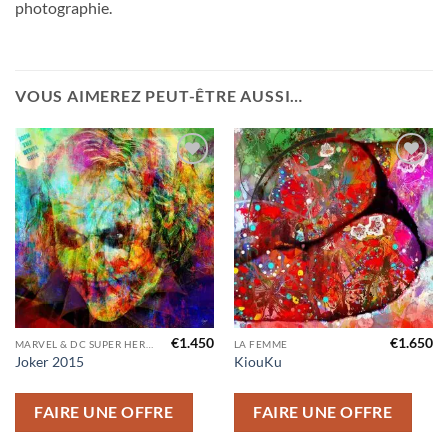
photographie.
VOUS AIMEREZ PEUT-ÊTRE AUSSI…
Ajouter
Ajouter
à la liste
à la liste
d’envies
d’envies
€
1.450
€
1.650
MARVEL & DC SUPER HEROS
LA FEMME
Joker 2015
KiouKu
FAIRE UNE OFFRE
FAIRE UNE OFFRE