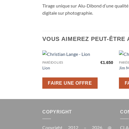
Tirage unique sur Alu-Dibond d’une qualité
digitale sur photographie.
VOUS AIMEREZ PEUT-ÊTRE
€
1.650
PARÉIDOLIES
PARÉI
Ajouter
Lion
Jim 
à la liste
d’envies
FAIRE UNE OFFRE
F
COPYRIGHT
CO
Copyright 2012 – 2026 @
CLA