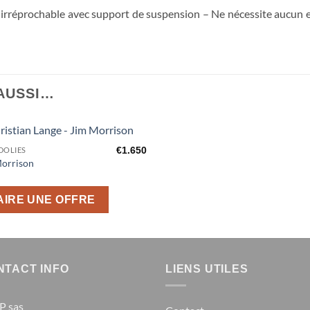
 irréprochable avec support de suspension – Ne nécessite aucun e
 AUSSI…
€
1.650
DOLIES
Ajouter
Morrison
à la liste
d’envies
AIRE UNE OFFRE
NTACT INFO
LIENS UTILES
P sas