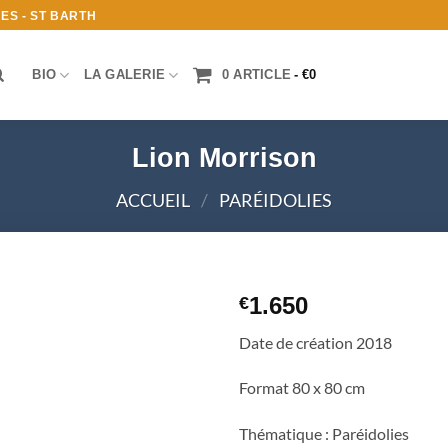
ES - ST BARTH
BIO
LA GALERIE
0 ARTICLE
€0
Lion Morrison
ACCUEIL
/
PARÉIDOLIES
1.650
€
Ajouter
Date de création 2018
à la
liste
Format 80 x 80 cm
d’envies
Thématique : Paréidolies