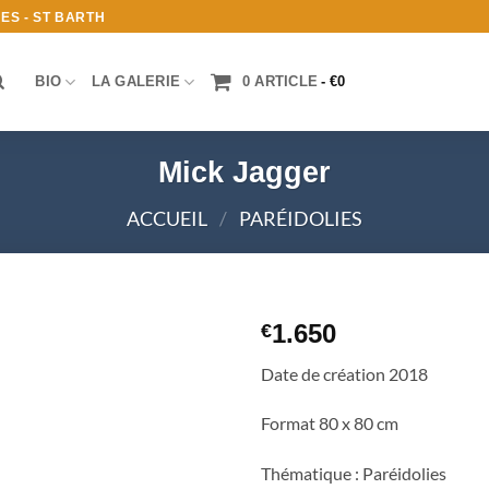
ES - ST BARTH
BIO
LA GALERIE
0 ARTICLE
€0
Mick Jagger
ACCUEIL
/
PARÉIDOLIES
1.650
€
Ajouter
Date de création 2018
à la
liste
Format 80 x 80 cm
d’envies
Thématique : Paréidolies