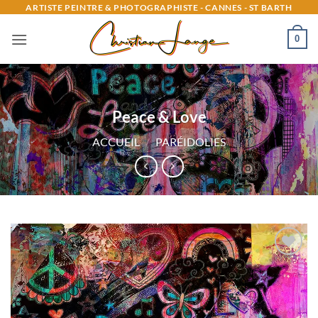
Passer
ARTISTE PEINTRE & PHOTOGRAPHISTE - CANNES - ST BARTH
au
0
contenu
Peace & Love
ACCUEIL
/
PARÉIDOLIES
Ajouter
à la
liste
d’envies